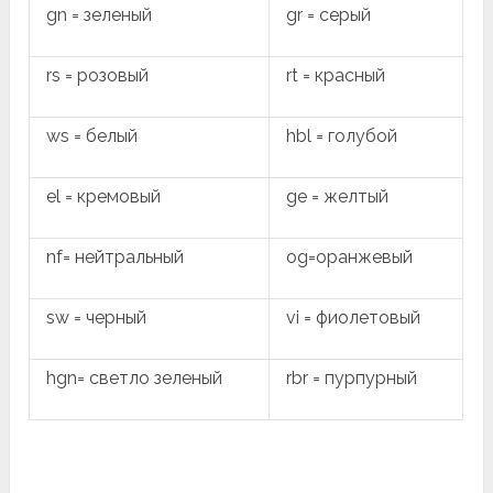
gn = зеленый
gr = серый
rs = розовый
rt = красный
ws = белый
hbl = голубой
el = кремовый
ge = желтый
nf= нейтральный
og=оранжевый
sw = черный
vi = фиолетовый
hgn= светло зеленый
rbr = пурпурный