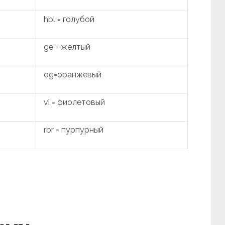
hbl = голубой
ge = желтый
og=оранжевый
vi = фиолетовый
rbr = пурпурный