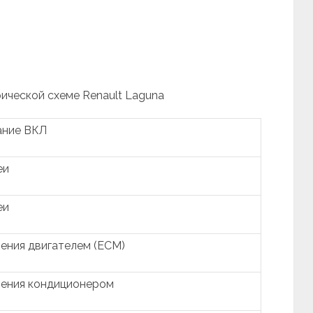
рической схеме Renault Laguna
ание ВКЛ
еи
еи
ения двигателем (ECM)
ления кондиционером