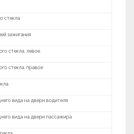
о стекла
пей зажигания
го стекла, левое
ого стекла, правое
екла
него вида на двери водителя
днего вида на двери пассажира
текла