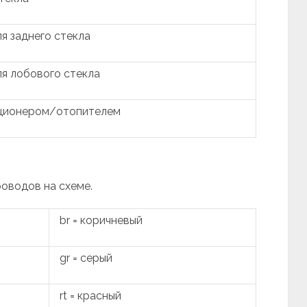
я заднего стекла
я лобового стекла
иционером/отопителем
роводов на схеме.
br = коричневый
gr = серый
rt = красный