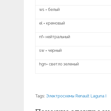
ws = белый
el = кремовый
nf= нейтральный
sw = черный
hgn= светло зеленый
Tags:
Электросхемы Renault Laguna I