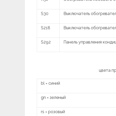
S30
Выключатель обогревател
S218
Выключатель обогревател
S292
Панель управления конд
цвета п
bl = синий
gn = зеленый
rs = розовый