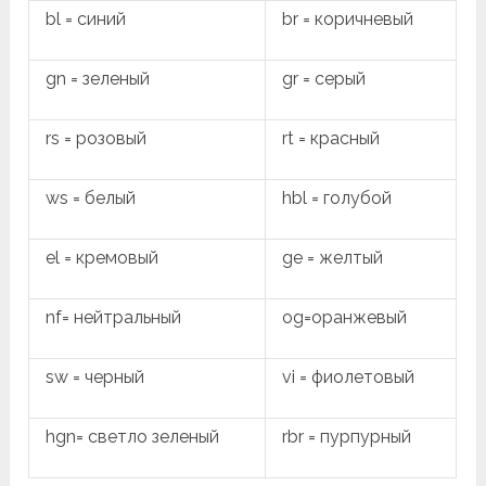
bl = синий
br = коричневый
gn = зеленый
gr = серый
rs = розовый
rt = красный
ws = белый
hbl = голубой
el = кремовый
ge = желтый
nf= нейтральный
og=оранжевый
sw = черный
vi = фиолетовый
hgn= светло зеленый
rbr = пурпурный