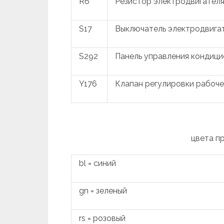
R6
Резистор электродвигателя
S17
Выключатель электродвига
S292
Панель управления кондиц
Y176
Клапан регулировки рабоч
цвета п
bl = синий
gn = зеленый
rs = розовый