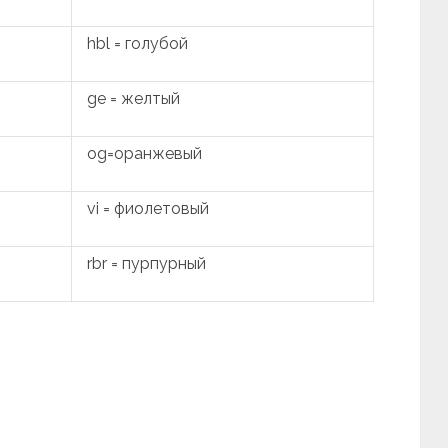
hbl = голубой
ge = желтый
og=оранжевый
vi = фиолетовый
rbr = пурпурный