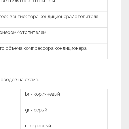
 вентилятора отопителя
теля вентилятора кондиционера/отопителя
ионером/отопителем
его объема компрессора кондиционера
роводов на схеме.
br = коричневый
gr = серый
rt = красный