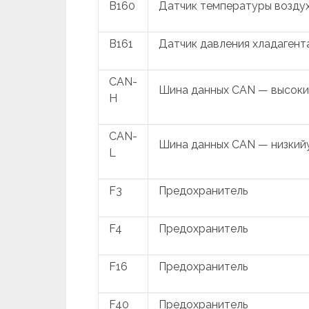
B160
Датчик температуры воздух
B161
Датчик давления хладагент
CAN-
Шина данных CAN — высоки
H
CAN-
Шина данных CAN — низкий
L
F3
Предохранитель
F4
Предохранитель
F16
Предохранитель
F40
Предохранитель