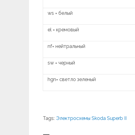
ws = белый
el = кремовый
nf= нейтральный
sw = черный
hgn= светло зеленый
Tags:
Электросхемы Skoda Superb II