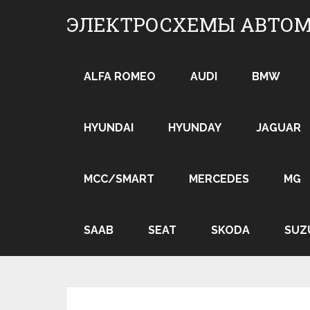
Skip
ЭЛЕКТРОСХЕМЫ АВТО
to
content
ALFA ROMEO
AUDI
BMW
HYUNDAI
HYUNDAY
JAGUAR
MCC/SMART
MERCEDES
MG
SAAB
SEAT
SKODA
SUZ