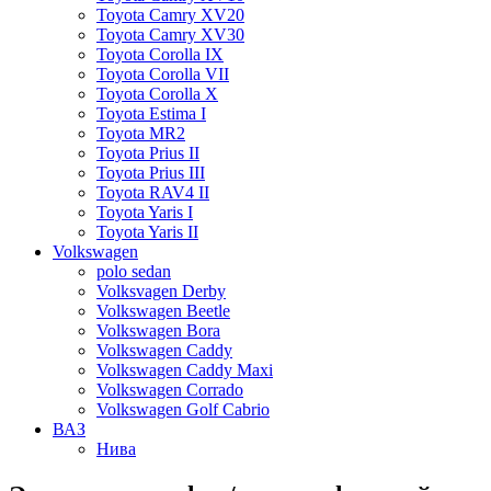
Toyota Camry XV20
Toyota Camry XV30
Toyota Corolla IX
Toyota Corolla VII
Toyota Corolla X
Toyota Estima I
Toyota MR2
Toyota Prius II
Toyota Prius III
Toyota RAV4 II
Toyota Yaris I
Toyota Yaris II
Volkswagen
polo sedan
Volksvagen Derby
Volkswagen Beetle
Volkswagen Bora
Volkswagen Caddy
Volkswagen Caddy Maxi
Volkswagen Corrado
Volkswagen Golf Cabrio
ВАЗ
Нива