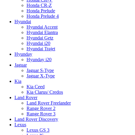
Honda CR-Z
Honda Prelude
Honda Prelude 4
Hyundai
Hyundai Accent
Hyundai Elantra
Hyundai Getz
Hyundai i20
Hyundai Trajet
Hyunday
Hyunday i20
Jaguar
Jaguar S-Type
Jaguar X-Type
Kia
Kia Ceed
Kia Clarus/ Credos
Land Rover
Land Rover Freelander
Range Rover 2
Range Rover 3
Land Rover Discovery
Lexus
Lexus GS 3