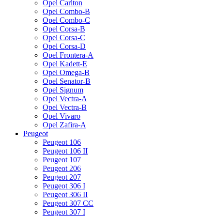
Opel Carlton
Opel Combo-B
Opel Combo-C
Opel Corsa-B
Opel Corsa-C
Opel Corsa-D
Opel Frontera-A
Opel Kadett-E
Opel Omega-B
Opel Senator-B
Opel Signum
Opel Vectra-A
Opel Vectra-B
Opel Vivaro
Opel Zafira-A
Peugeot
Peugeot 106
Peugeot 106 II
Peugeot 107
Peugeot 206
Peugeot 207
Peugeot 306 I
Peugeot 306 II
Peugeot 307 CC
Peugeot 307 I