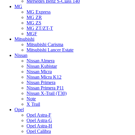
Mersedes Benz S-Class 140
MG
MG Express
MG ZR
MG ZS
MG ZT/ZT-T
MGF
Mitsubishi
Mitsubishi Carisma
Mitsubishi Lancer Estate
Nissan
Nissan Almera
Nissan Kubistar
Nissan Micra
Nissan Micra K12
Nissan Primera
Nissan Primera P11
Nissan X-Trail (T30)
Note
X Trail
Opel
Opel Astra-F
Opel Astra-G
Opel Astra-H
Opel Calibra