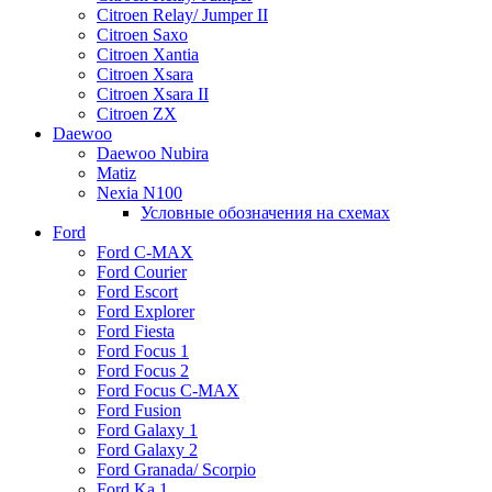
Citroen Relay/ Jumper II
Citroen Saxo
Citroen Xantia
Citroen Xsara
Citroen Xsara II
Citroen ZX
Daewoo
Daewoo Nubira
Matiz
Nexia N100
Условные обозначения на схемах
Ford
Ford C-MAX
Ford Courier
Ford Escort
Ford Explorer
Ford Fiesta
Ford Focus 1
Ford Focus 2
Ford Focus C-MAX
Ford Fusion
Ford Galaxy 1
Ford Galaxy 2
Ford Granada/ Scorpio
Ford Ka 1