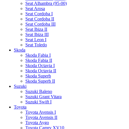
Seat Alhambra (95-00)
Seat Arosa
Seat Cordoba I
Seat Cordoba II
Seat Cordoba III
Seat Ibiza II
Seat Ibiza III
Seat Leon I
Seat Toledo
Skoda
Skoda Fabia I
Skoda Fabia II
Skoda Octavia I
Skoda Octavia II
Skoda Superb
Skoda Superb II
Suzuki
Suzuki Baleno
Suzuki Grant Vitara
Suzuki Swift I
Toyota
Toyota Avensis I
Toyota Avensis II
Toyota Aygo
Toyota Camry XV10