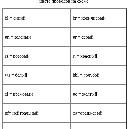
цвета проводов на схеме.
bl = синий
br = коричневый
gn = зеленый
gr = серый
rs = розовый
rt = красный
ws = белый
hbl = голубой
el = кремовый
ge = желтый
nf= нейтральный
og=оранжевый