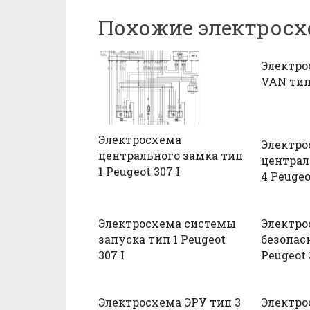
Похожие электрос
Электр
VAN тип 
Электросхема
Электро
центрального замка тип
централ
1 Peugeot 307 I
4 Peugeo
Электросхема системы
Электро
запуска тип 1 Peugeot
безопас
307 I
Peugeot 
Электросхема ЭРУ тип 3
Электр