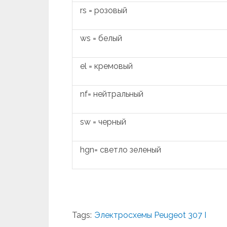
rs = розовый
ws = белый
el = кремовый
nf= нейтральный
sw = черный
hgn= светло зеленый
Tags:
Электросхемы Peugeot 307 I