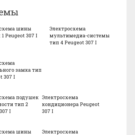
хемы
осхема шины
Электросхема
1 Peugeot 307 I
мультимедиа-системы
тип 4 Peugeot 307 I
схема
ьного замка тип
t 307 I
схема подушек
Электросхема
ности тип 2
кондиционера Peugeot
307 I
307 I
осхема шины
Электросхема