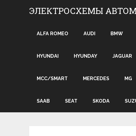
Skip
ЭЛЕКТРОСХЕМЫ АВТО
to
content
ALFA ROMEO
AUDI
BMW
HYUNDAI
HYUNDAY
JAGUAR
MCC/SMART
MERCEDES
MG
SAAB
SEAT
SKODA
SUZ