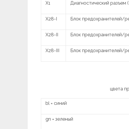
X1
Диагностический разъем 
X28-I
Блок предохранителей/ре
X28-II
Блок предохранителей/ре
X28-III
Блок предохранителей/ре
цвета п
bl = синий
gn = зеленый