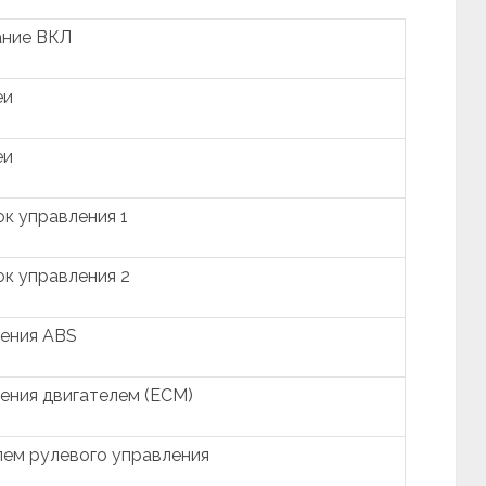
ание ВКЛ
еи
еи
к управления 1
к управления 2
ления ABS
ения двигателем (ECM)
лем рулевого управления