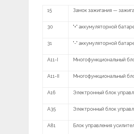
15
Замок зажигания — зажиг
30
"+" аккумуляторной батар
31
"-" аккумуляторной батар
A11-I
Многофункциональный бло
A11-II
Многофункциональный бло
A16
Электронный блок управ
A35
Электронный блок управл
A81
Блок управления усилите