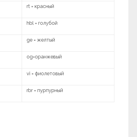
rt = красный
hbl = голубой
ge = желтый
og=оранжевый
vi = фиолетовый
rbr = пурпурный