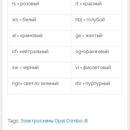
rs = розовый
rt = красный
ws = белый
hbl = голубой
el = кремовый
ge = желтый
nf= нейтральный
og=оранжевый
sw = черный
vi = фиолетовый
hgn= светло зеленый
rbr = пурпурный
Tags:
Электросхемы Opel Combo-B