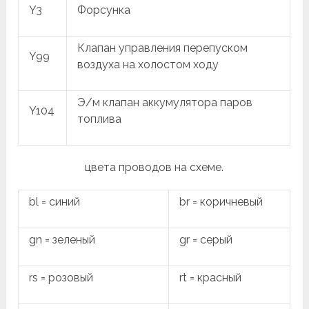
Y3
Форсунка
Клапан управления перепуском
Y99
воздуха на холостом ходу
Э/м клапан аккумулятора паров
Y104
топлива
цвета проводов на схеме.
bl = синий
br = коричневый
gn = зеленый
gr = серый
rs = розовый
rt = красный