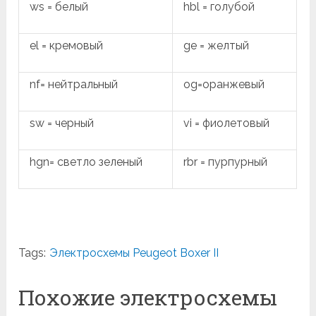
ws = белый
hbl = голубой
el = кремовый
ge = желтый
nf= нейтральный
og=оранжевый
sw = черный
vi = фиолетовый
hgn= светло зеленый
rbr = пурпурный
Tags:
Электросхемы Peugeot Boxer II
Похожие электросхемы