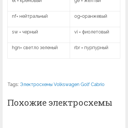
el = кремовый
ge = желтый
nf= нейтральный
og=оранжевый
sw = черный
vi = фиолетовый
hgn= светло зеленый
rbr = пурпурный
Tags:
Электросхемы Volkswagen Golf Cabrio
Похожие электросхемы