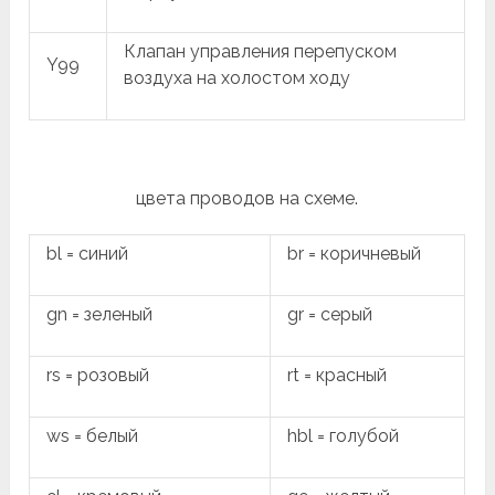
Клапан управления перепуском
Y99
воздуха на холостом ходу
цвета проводов на схеме.
bl = синий
br = коричневый
gn = зеленый
gr = серый
rs = розовый
rt = красный
ws = белый
hbl = голубой