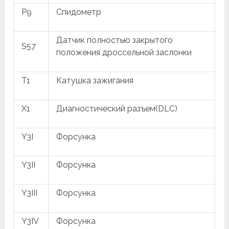
P9
Спидометр
Датчик полностью закрытого
S57
положения дроссельной заслонки
T1
Катушка зажигания
X1
Диагностический разъем(DLC)
Y3I
Форсунка
Y3II
Форсунка
Y3III
Форсунка
Y3IV
Форсунка