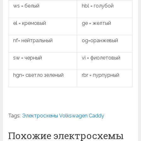
ws = белый
hbl = голубой
el = кремовый
ge = желтый
nf= нейтральный
og=оранжевый
sw = черный
vi = фиолетовый
hgn= светло зеленый
rbr = пурпурный
Tags:
Электросхемы Volkswagen Caddy
Похожие электросхемы