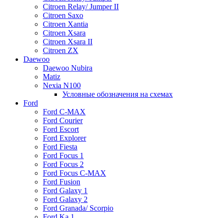
Citroen Relay/ Jumper II
Citroen Saxo
Citroen Xantia
Citroen Xsara
Citroen Xsara II
Citroen ZX
Daewoo
Daewoo Nubira
Matiz
Nexia N100
Условные обозначения на схемах
Ford
Ford C-MAX
Ford Courier
Ford Escort
Ford Explorer
Ford Fiesta
Ford Focus 1
Ford Focus 2
Ford Focus C-MAX
Ford Fusion
Ford Galaxy 1
Ford Galaxy 2
Ford Granada/ Scorpio
Ford Ka 1