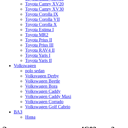
Toyota Camry XV20
Toyota Camry XV30
Toyota Corolla IX
Toyota Corolla VII
Toyota Corolla X
Toyota Estima I
Toyota MR2
Toyota Prius II
Toyota Prius III
Toyota RAV4 II
Toyota Yaris I
Toyota Yaris II
Volkswagen
polo sedan
Volksvagen Derby
Volkswagen Beetle
Volkswagen Bora
Volkswagen Caddy
Volkswagen Caddy Maxi
Volkswagen Corrado
Volkswagen Golf Cabrio
ВАЗ
Нива