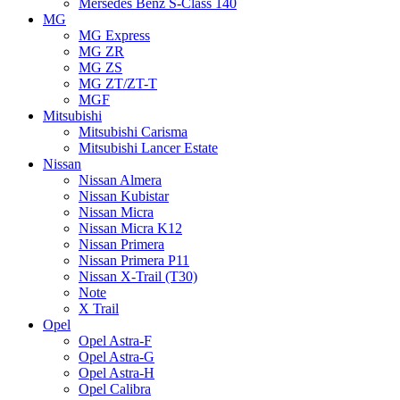
Mersedes Benz S-Class 140
MG
MG Express
MG ZR
MG ZS
MG ZT/ZT-T
MGF
Mitsubishi
Mitsubishi Carisma
Mitsubishi Lancer Estate
Nissan
Nissan Almera
Nissan Kubistar
Nissan Micra
Nissan Micra K12
Nissan Primera
Nissan Primera P11
Nissan X-Trail (T30)
Note
X Trail
Opel
Opel Astra-F
Opel Astra-G
Opel Astra-H
Opel Calibra