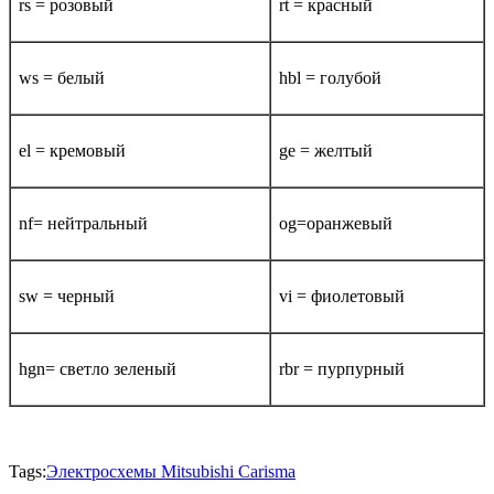
rs = розовый
rt = красный
ws = белый
hbl = голубой
el = кремовый
ge = желтый
nf= нейтральный
og=оранжевый
sw = черный
vi = фиолетовый
hgn= светло зеленый
rbr = пурпурный
Tags:
Электросхемы Mitsubishi Carisma