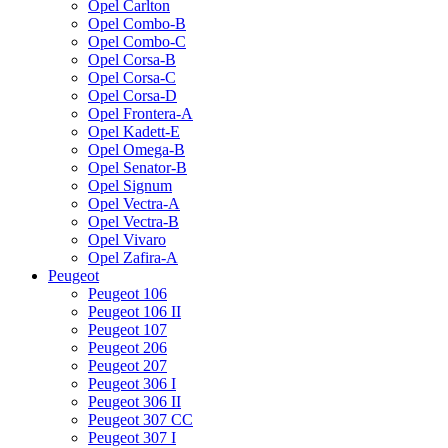
Opel Carlton
Opel Combo-B
Opel Combo-C
Opel Corsa-B
Opel Corsa-C
Opel Corsa-D
Opel Frontera-A
Opel Kadett-E
Opel Omega-B
Opel Senator-B
Opel Signum
Opel Vectra-A
Opel Vectra-B
Opel Vivaro
Opel Zafira-A
Peugeot
Peugeot 106
Peugeot 106 II
Peugeot 107
Peugeot 206
Peugeot 207
Peugeot 306 I
Peugeot 306 II
Peugeot 307 CC
Peugeot 307 I