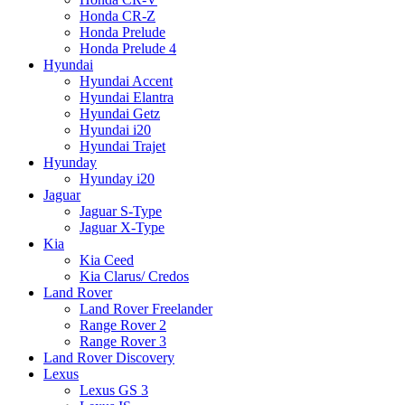
Honda CR-Z
Honda Prelude
Honda Prelude 4
Hyundai
Hyundai Accent
Hyundai Elantra
Hyundai Getz
Hyundai i20
Hyundai Trajet
Hyunday
Hyunday i20
Jaguar
Jaguar S-Type
Jaguar X-Type
Kia
Kia Ceed
Kia Clarus/ Credos
Land Rover
Land Rover Freelander
Range Rover 2
Range Rover 3
Land Rover Discovery
Lexus
Lexus GS 3