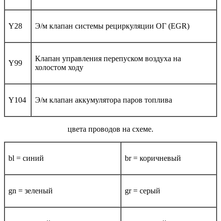
Y28
Э/м клапан системы рециркуляции ОГ (EGR)
Клапан управления перепуском воздуха на
Y99
холостом ходу
Y104
Э/м клапан аккумулятора паров топлива
цвета проводов на схеме.
bl = синий
br = коричневый
gn = зеленый
gr = серый