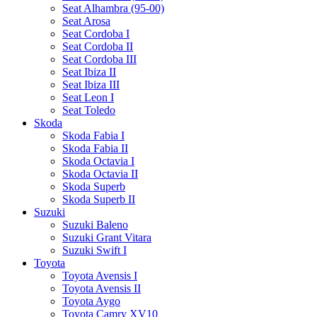
Seat Alhambra (95-00)
Seat Arosa
Seat Cordoba I
Seat Cordoba II
Seat Cordoba III
Seat Ibiza II
Seat Ibiza III
Seat Leon I
Seat Toledo
Skoda
Skoda Fabia I
Skoda Fabia II
Skoda Octavia I
Skoda Octavia II
Skoda Superb
Skoda Superb II
Suzuki
Suzuki Baleno
Suzuki Grant Vitara
Suzuki Swift I
Toyota
Toyota Avensis I
Toyota Avensis II
Toyota Aygo
Toyota Camry XV10