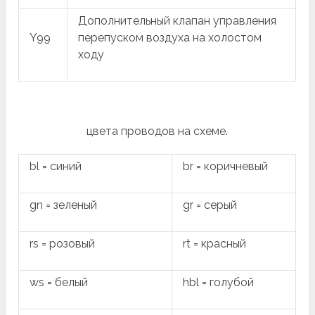
Дополнительный клапан управления
Y99
перепуском воздуха на холостом
ходу
цвета проводов на схеме.
bl = синий
br = коричневый
gn = зеленый
gr = серый
rs = розовый
rt = красный
ws = белый
hbl = голубой