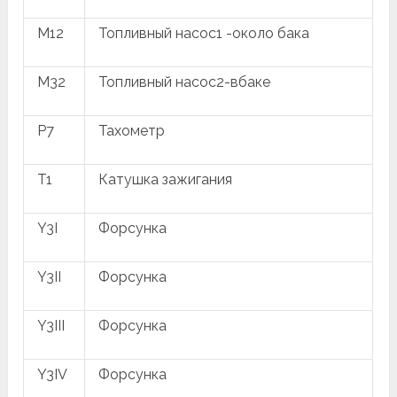
M12
Топливный насос1 -около бака
M32
Топливный насос2-вбаке
P7
Тахометр
T1
Катушка зажигания
Y3I
Форсунка
Y3II
Форсунка
Y3III
Форсунка
Y3IV
Форсунка