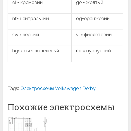
el = кремовый
ge = желтый
nf= нейтральный
og=оранжевый
sw = черный
vi = фиолетовый
hgn= светло зеленый
rbr = пурпурный
Tags:
Электросхемы Volkswagen Derby
Похожие электросхемы