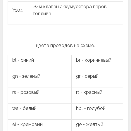
Э/м клапан аккумулятора паров
Y104
топлива
цвета проводов на схеме.
bl = синий
br = коричневый
gn = зеленый
gr = серый
rs = розовый
rt = красный
ws = белый
hbl = голубой
el = кремовый
ge = желтый