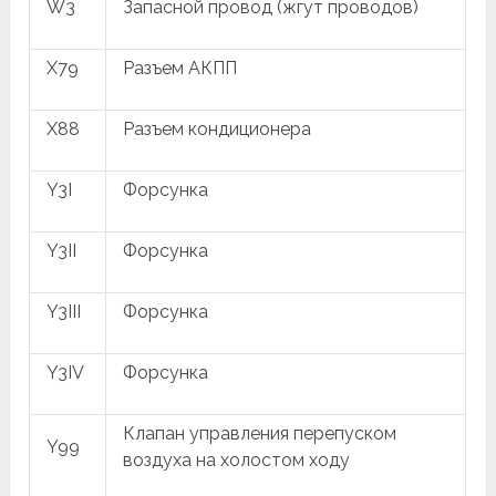
W3
Запасной провод (жгут проводов)
X79
Разъем АКПП
X88
Разъем кондиционера
Y3I
Форсунка
Y3II
Форсунка
Y3III
Форсунка
Y3IV
Форсунка
Клапан управления перепуском
Y99
воздуха на холостом ходу