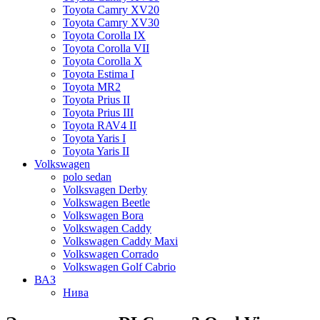
Toyota Camry XV20
Toyota Camry XV30
Toyota Corolla IX
Toyota Corolla VII
Toyota Corolla X
Toyota Estima I
Toyota MR2
Toyota Prius II
Toyota Prius III
Toyota RAV4 II
Toyota Yaris I
Toyota Yaris II
Volkswagen
polo sedan
Volksvagen Derby
Volkswagen Beetle
Volkswagen Bora
Volkswagen Caddy
Volkswagen Caddy Maxi
Volkswagen Corrado
Volkswagen Golf Cabrio
ВАЗ
Нива