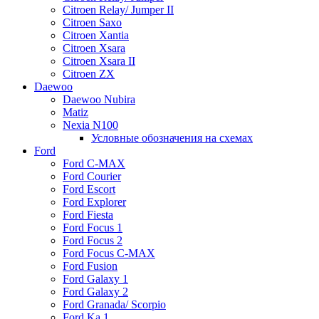
Citroen Relay/ Jumper II
Citroen Saxo
Citroen Xantia
Citroen Xsara
Citroen Xsara II
Citroen ZX
Daewoo
Daewoo Nubira
Matiz
Nexia N100
Условные обозначения на схемах
Ford
Ford C-MAX
Ford Courier
Ford Escort
Ford Explorer
Ford Fiesta
Ford Focus 1
Ford Focus 2
Ford Focus C-MAX
Ford Fusion
Ford Galaxy 1
Ford Galaxy 2
Ford Granada/ Scorpio
Ford Ka 1