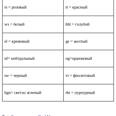
rs = розовый
rt = красный
ws = белый
hbl = голубой
el = кремовый
ge = желтый
nf= нейтральный
og=оранжевый
sw = черный
vi = фиолетовый
hgn= светло зеленый
rbr = пурпурный