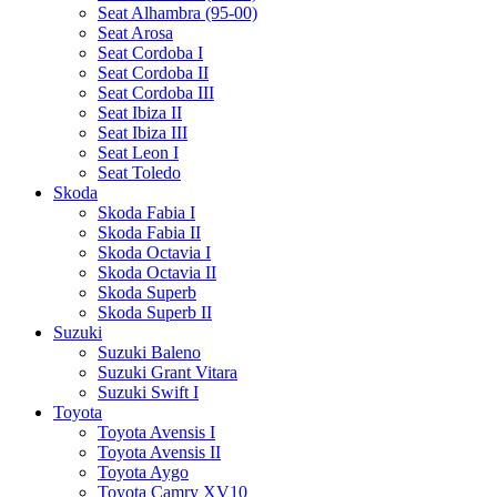
Seat Alhambra (95-00)
Seat Arosa
Seat Cordoba I
Seat Cordoba II
Seat Cordoba III
Seat Ibiza II
Seat Ibiza III
Seat Leon I
Seat Toledo
Skoda
Skoda Fabia I
Skoda Fabia II
Skoda Octavia I
Skoda Octavia II
Skoda Superb
Skoda Superb II
Suzuki
Suzuki Baleno
Suzuki Grant Vitara
Suzuki Swift I
Toyota
Toyota Avensis I
Toyota Avensis II
Toyota Aygo
Toyota Camry XV10