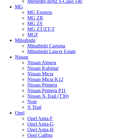
Mersedes Benz S-Class 140
MG
MG Express
MG ZR
MG ZS
MG ZT/ZT-T
MGF
Mitsubishi
Mitsubishi Carisma
Mitsubishi Lancer Estate
Nissan
Nissan Almera
Nissan Kubistar
Nissan Micra
Nissan Micra K12
Nissan Primera
Nissan Primera P11
Nissan X-Trail (T30)
Note
X Trail
Opel
Opel Astra-F
Opel Astra-G
Opel Astra-H
Opel Calibra