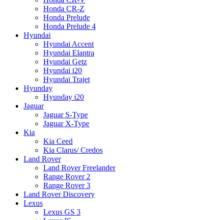
Honda CR-Z
Honda Prelude
Honda Prelude 4
Hyundai
Hyundai Accent
Hyundai Elantra
Hyundai Getz
Hyundai i20
Hyundai Trajet
Hyunday
Hyunday i20
Jaguar
Jaguar S-Type
Jaguar X-Type
Kia
Kia Ceed
Kia Clarus/ Credos
Land Rover
Land Rover Freelander
Range Rover 2
Range Rover 3
Land Rover Discovery
Lexus
Lexus GS 3