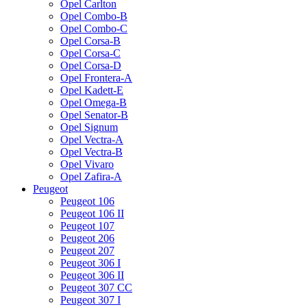
Opel Carlton
Opel Combo-B
Opel Combo-C
Opel Corsa-B
Opel Corsa-C
Opel Corsa-D
Opel Frontera-A
Opel Kadett-E
Opel Omega-B
Opel Senator-B
Opel Signum
Opel Vectra-A
Opel Vectra-B
Opel Vivaro
Opel Zafira-A
Peugeot
Peugeot 106
Peugeot 106 II
Peugeot 107
Peugeot 206
Peugeot 207
Peugeot 306 I
Peugeot 306 II
Peugeot 307 CC
Peugeot 307 I