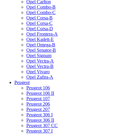
Opel Carlton
Opel Combo-B
Opel Combo-C
Opel Corsa-B
Opel Corsa-C
Opel Corsa-D
Opel Frontera-A
Opel Kadett-E
Opel Omega-B
Opel Senator-B
Opel Signum
Opel Vectra-A
Opel Vectra-B
Opel Vivaro
Opel Zafira-A
Peugeot
Peugeot 106
Peugeot 106 II
Peugeot 107
Peugeot 206
Peugeot 207
Peugeot 306 I
Peugeot 306 II
Peugeot 307 CC
Peugeot 307 I