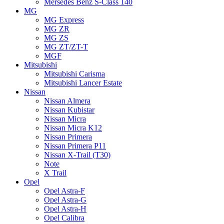
Mersedes Benz S-Class 140
MG
MG Express
MG ZR
MG ZS
MG ZT/ZT-T
MGF
Mitsubishi
Mitsubishi Carisma
Mitsubishi Lancer Estate
Nissan
Nissan Almera
Nissan Kubistar
Nissan Micra
Nissan Micra K12
Nissan Primera
Nissan Primera P11
Nissan X-Trail (T30)
Note
X Trail
Opel
Opel Astra-F
Opel Astra-G
Opel Astra-H
Opel Calibra