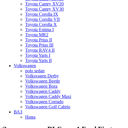
Toyota Camry XV20
Toyota Camry XV30
Toyota Corolla IX
Toyota Corolla VII
Toyota Corolla X
Toyota Estima I
Toyota MR2
Toyota Prius II
Toyota Prius III
Toyota RAV4 II
Toyota Yaris I
Toyota Yaris II
Volkswagen
polo sedan
Volksvagen Derby
Volkswagen Beetle
Volkswagen Bora
Volkswagen Caddy
Volkswagen Caddy Maxi
Volkswagen Corrado
Volkswagen Golf Cabrio
ВАЗ
Нива