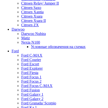
Citroen Relay/ Jumper II
Citroen Saxo
Citroen Xantia
Citroen Xsara
Citroen Xsara II
Citroen ZX
Daewoo
Daewoo Nubira
Matiz
Nexia N100
Условные обозначения на схемах
Ford
Ford C-MAX
Ford Courier
Ford Escort
Ford Explorer
Ford Fiesta
Ford Focus 1
Ford Focus 2
Ford Focus C-MAX
Ford Fusion
Ford Galaxy 1
Ford Galaxy 2
Ford Granada/ Scorpio
Ford Ka 1