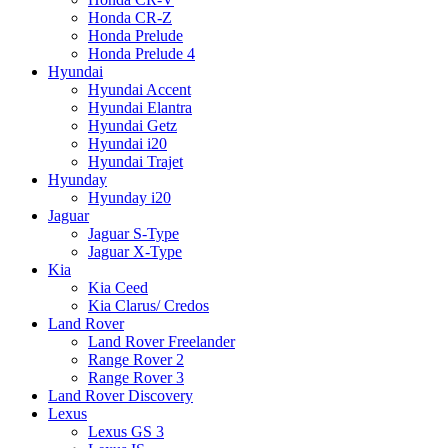
Honda CR-Z
Honda Prelude
Honda Prelude 4
Hyundai
Hyundai Accent
Hyundai Elantra
Hyundai Getz
Hyundai i20
Hyundai Trajet
Hyunday
Hyunday i20
Jaguar
Jaguar S-Type
Jaguar X-Type
Kia
Kia Ceed
Kia Clarus/ Credos
Land Rover
Land Rover Freelander
Range Rover 2
Range Rover 3
Land Rover Discovery
Lexus
Lexus GS 3