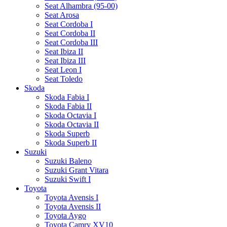
Seat Alhambra (95-00)
Seat Arosa
Seat Cordoba I
Seat Cordoba II
Seat Cordoba III
Seat Ibiza II
Seat Ibiza III
Seat Leon I
Seat Toledo
Skoda
Skoda Fabia I
Skoda Fabia II
Skoda Octavia I
Skoda Octavia II
Skoda Superb
Skoda Superb II
Suzuki
Suzuki Baleno
Suzuki Grant Vitara
Suzuki Swift I
Toyota
Toyota Avensis I
Toyota Avensis II
Toyota Aygo
Toyota Camry XV10