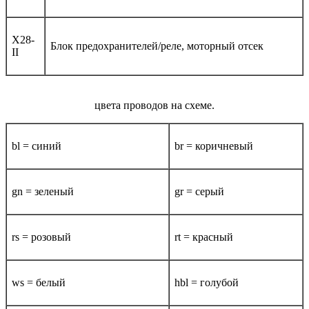
X28-
Блок предохранителей/реле, моторный отсек
II
цвета проводов на схеме.
bl = синий
br = коричневый
gn = зеленый
gr = серый
rs = розовый
rt = красный
ws = белый
hbl = голубой