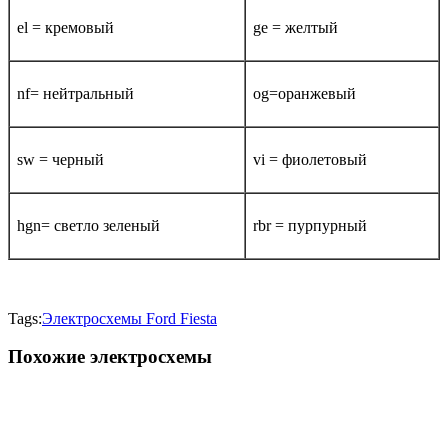
el = кремовый
ge = желтый
nf= нейтральный
og=оранжевый
sw = черный
vi = фиолетовый
hgn= светло зеленый
rbr = пурпурный
Tags:
Электросхемы Ford Fiesta
Похожие электросхемы