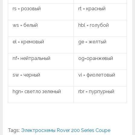
rs = розовый
rt = красный
ws = белый
hbl = голубой
el = кремовый
ge = желтый
nf= нейтральный
og=оранжевый
sw = черный
vi = фиолетовый
hgn= светло зеленый
rbr = пурпурный
Tags:
Электросхемы Rover 200 Series Coupe