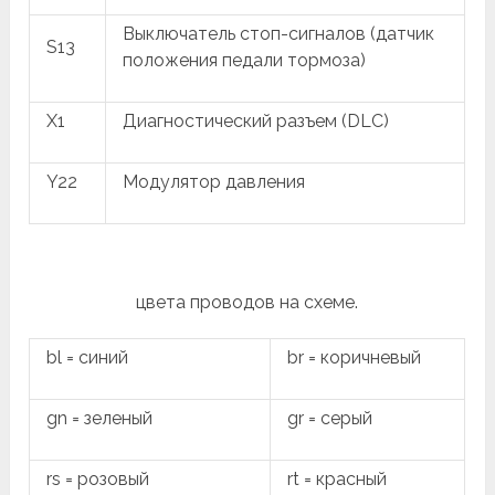
Выключатель стоп-сигналов (датчик
S13
положения педали тормоза)
X1
Диагностический разъем (DLC)
Y22
Модулятор давления
цвета проводов на схеме.
bl = синий
br = коричневый
gn = зеленый
gr = серый
rs = розовый
rt = красный