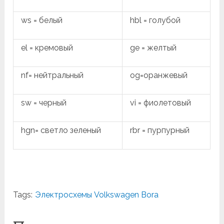
ws = белый
hbl = голубой
el = кремовый
ge = желтый
nf= нейтральный
og=оранжевый
sw = черный
vi = фиолетовый
hgn= светло зеленый
rbr = пурпурный
Tags:
Электросхемы Volkswagen Bora