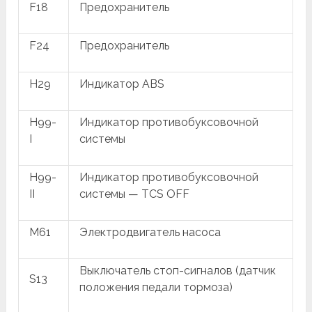
F18
Предохранитель
F24
Предохранитель
H29
Индикатор ABS
H99-
Индикатор противобуксовочной
I
системы
H99-
Индикатор противобуксовочной
II
системы — TCS OFF
M61
Электродвигатель насоса
Выключатель стоп-сигналов (датчик
S13
положения педали тормоза)