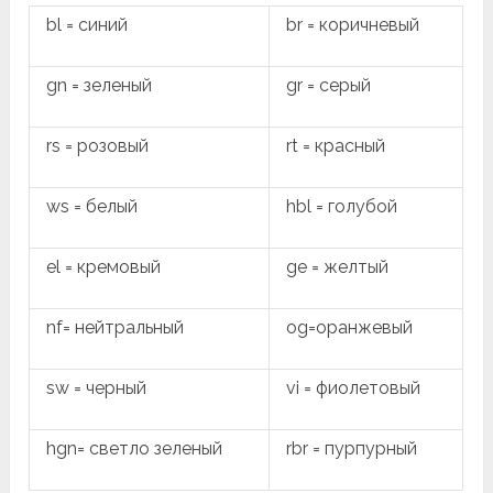
bl = синий
br = коричневый
gn = зеленый
gr = серый
rs = розовый
rt = красный
ws = белый
hbl = голубой
el = кремовый
ge = желтый
nf= нейтральный
og=оранжевый
sw = черный
vi = фиолетовый
hgn= светло зеленый
rbr = пурпурный